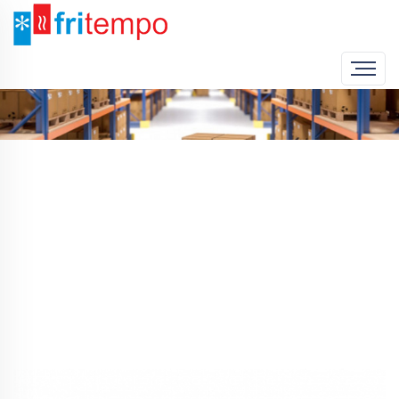
Home
Produto
Grelhador a Gás com Deflectores 3C