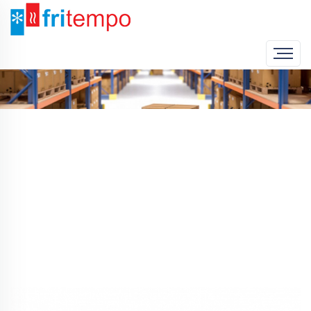
Home
Produto
Grelhador a Gás com Deflectores 1C