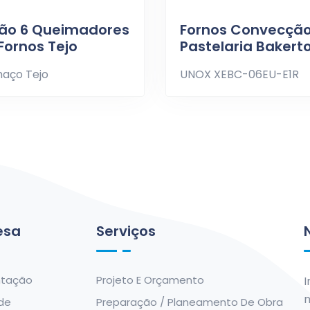
ão 6 Queimadores
Fornos Convecção
 Fornos Tejo
Pastelaria Bakert
haço Tejo
UNOX XEBC-06EU-E1R
esa
Serviços
ntação
Projeto E Orçamento
I
n
de
Preparação / Planeamento De Obra