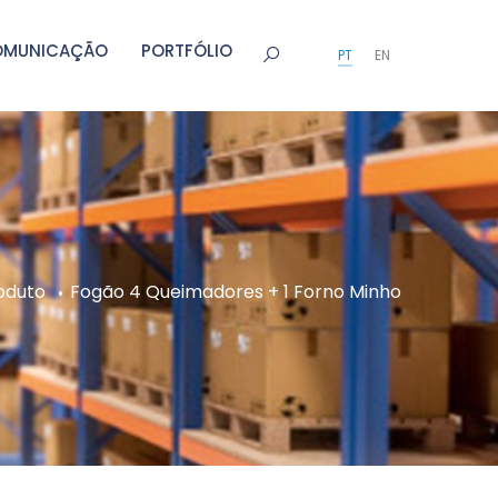
OMUNICAÇÃO
PORTFÓLIO
PT
EN
oduto
Fogão 4 Queimadores + 1 Forno Minho